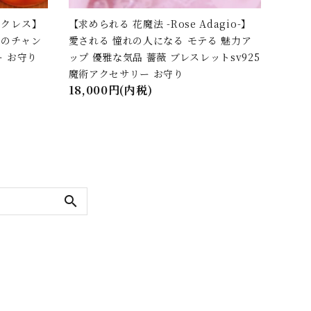
ックレス】
【求められる 花魔法 -Rose Adagio-】
恋のチャン
愛される 憧れの人になる モテる 魅力ア
ー お守り
ップ 優雅な気品 薔薇 ブレスレットsv925
魔術アクセサリー お守り
18,000円(内税)
search