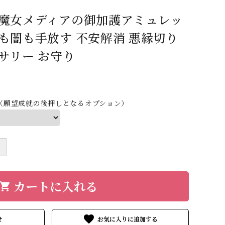
 魔女メディアの御加護アミュレッ
も闇も手放す 不安解消 悪縁切り
サリー お守り
（願望成就の後押しとなるオプション）
＋
カートに入れる
hopping_cart
favorite
せ