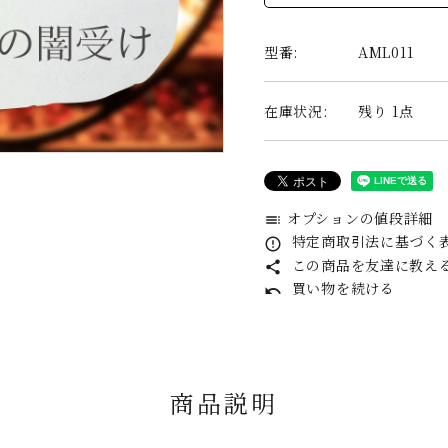
型番:
AML011
在庫状況:
残り 1点
オプションの値段詳細
toc
特定商取引法に基づく表
error_outline
この商品を友達に教え
share
買い物を続ける
undo
商品説明