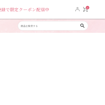
0
達登録で限定クーポン配信中
search