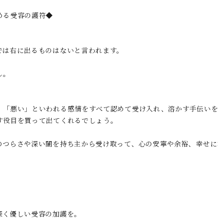
める受容の護符◆
では右に出るものはないと言われます。
ん。
、「悪い」といわれる感情をすべて認めて受け入れ、溶かす手伝いを
す役目を買って出てくれるでしょう。
のつらさや深い闇を持ち主から受け取って、心の安寧や余裕、幸せに
深く優しい受容の加護を。