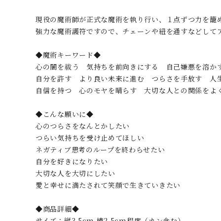
現役の魔術師が正式な魔術を執り行い、１点ずつ力を籠
強力な魔術護符ですので、チェーンや紐を通すなどして
◆魔術キーワード◆
心の闇を祓う 気持ちを前向きにする 自己嫌悪を溶か
自分を許す より良い未来に進む つらさを手放す 
自信を持つ 心のモヤを晴らす 大切な人との関係をよ
◆こんな願いに◆
心のつらさをなんとかしたい
つらい気持ちを受け止めてほしい
ネガティブ思考のループを終わらせたい
自分を好きになりたい
大切な人を大切にしたい
愛と幸せに満たされて笑顔で生きていきたい
◆商品詳細◆
サイズ：縦3.5cm 横2.5cm程度（カン含む）