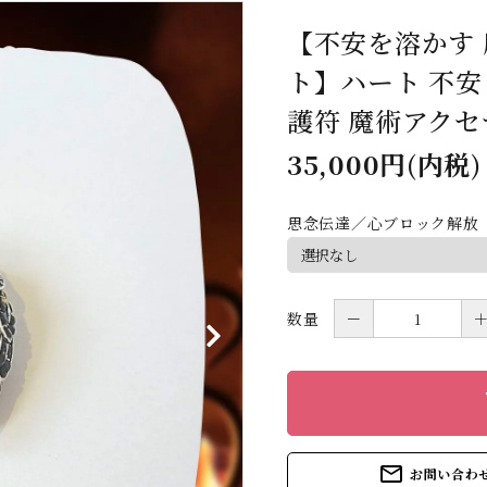
【不安を溶かす
ト】ハート 不安
護符 魔術アクセ
35,000円(内税)
思念伝達／心ブロック解放
数量
－
s
mail_outline
お問い合わ