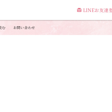
LINEお友
card_giftcard
読む
お問い合わせ