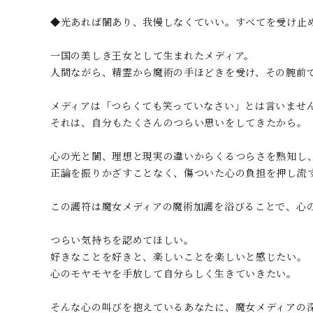
◆光あれば闇あり、我慢しなくていい。すべてを受け止
一国の美しき王女として生まれたメディア。
人間ながら、精霊から魔術の手ほどきを受け、その腕前
メディアは「つらくても笑っていなさい」とは言いませ
それは、自分もたくさんのつらい思いをしてきたから。
心の光と闇、理想と現実の違いからくるつらさを熟知し
正論を振りかざすことなく、傷ついた心の負担を押し流
この護符は魔女メディアの魔術加護を浴びることで、心
つらい気持ちを認めてほしい。
好きなことを好きと、楽しいことを楽しいと感じたい。
心のモヤモヤを手放して自分らしく生きていきたい。
そんな心の叫びを抱えているあなたに、魔女メディアの