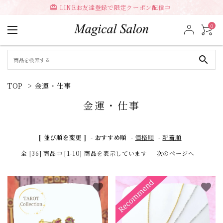
LINEお友達登録で限定クーポン配信中
card_giftcard
0
search
TOP
>
金運・仕事
金運・仕事
[ 並び順を変更 ]
-
おすすめ順
-
価格順
-
新着順
全 [36] 商品中 [1-10] 商品を表示しています
次のページへ
favorite
favorite