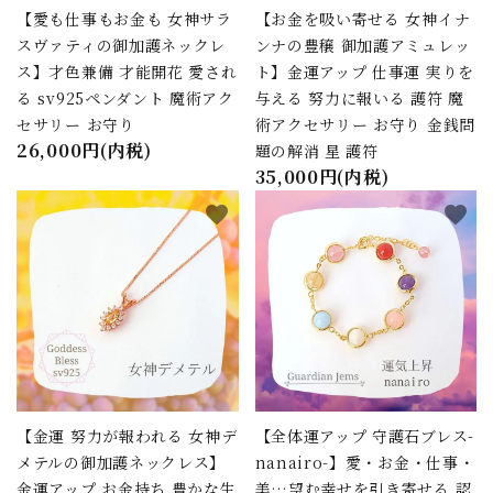
close
【愛も仕事もお金も 女神サラ
【お金を吸い寄せる 女神イナ
スヴァティの御加護ネックレ
ンナの豊穣 御加護アミュレッ
ス】才色兼備 才能開花 愛され
ト】金運アップ 仕事運 実りを
キーワード
る sv925ペンダント 魔術アク
与える 努力に報いる 護符 魔
セサリー お守り
術アクセサリー お守り 金銭問
26,000円(内税)
題の解消 星 護符
35,000円(内税)
カテゴリー
favorite
favorite
検索する
【金運 努力が報われる 女神デ
【全体運アップ 守護石ブレス-
メテルの御加護ネックレス】
nanairo-】愛・お金・仕事・
金運アップ お金持ち 豊かな生
美…望む幸せを引き寄せる 認