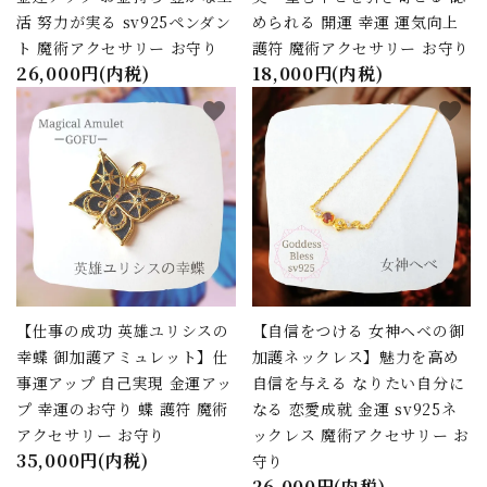
活 努力が実る sv925ペンダン
められる 開運 幸運 運気向上
ト 魔術アクセサリー お守り
護符 魔術アクセサリー お守り
26,000円(内税)
18,000円(内税)
favorite
favorite
【仕事の成功 英雄ユリシスの
【自信をつける 女神ヘベの御
幸蝶 御加護アミュレット】仕
加護ネックレス】魅力を高め
事運アップ 自己実現 金運アッ
自信を与える なりたい自分に
プ 幸運のお守り 蝶 護符 魔術
なる 恋愛成就 金運 sv925ネ
アクセサリー お守り
ックレス 魔術アクセサリー お
35,000円(内税)
守り
26,000円(内税)