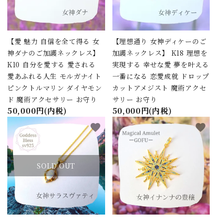
【愛 魅力 自信を全て得る 女
【理想通り 女神ディケーのご
神ダナのご加護ネックレス】
加護ネックレス】 K18 理想を
K10 自分を愛する 愛される
実現する 幸せな愛 夢を叶える
愛あふれる人生 モルガナイト
一番になる 恋愛成就 ドロップ
ピンクトルマリン ダイヤモン
カットアメジスト 魔術アクセ
ド 魔術アクセサリー お守り
サリー お守り
50,000円(内税)
50,000円(内税)
favorite
favorite
SOLD OUT