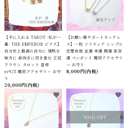
【手に入れる TAROT -私が一
【お願い事サポートネックレ
番- THE EMPEROR ピアス】
ス】一粒 ソリティア シンプル
自分史上最高の自分に 情熱を
恋愛成就 金運 幸運 開運 美容
味方に 前向きに突き進む 王冠
運 ペンダント 魔術アクセサリ
クラウン タロット 皇帝
ー お守り
8,000円(内税)
sv925 魔術アクセサリー お守
り
20,000円(内税)
favorite
favorite
SOLD OUT