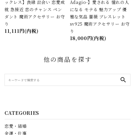
ックレス】良縁 出会い 恋愛成
Adagio-】愛される 憧れの人
就 急接近 恋のチャンス ペン
になる モテる 魅力アップ 優
ダント 魔術アクセサリー お守
雅な気品 薔薇 ブレスレット
り
sv925 魔術アクセサリー お守
11,111円(内税)
り
18,000円(内税)
他の商品を探す
search
CATEGORIES
恋愛・結婚
金運・仕事