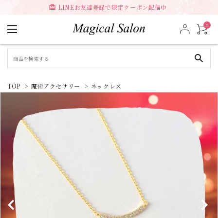
LINEお友達登録で限定クーポン配信中
card_giftcard
0
search
TOP
>
魔術アクセサリー
>
ネックレス