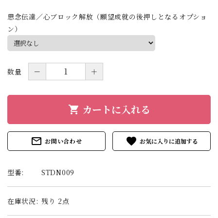
思念伝達／心ブロック解放（願望成就の後押しとなるオプショ
ン）
数量
－
＋
カートに入れる
shopping_cart
mail_outline
favorite
お問い合わせ
型番:
STDN009
在庫状況:
残り 2点