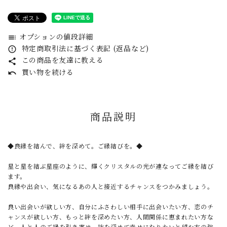
オプションの値段詳細
toc
特定商取引法に基づく表記 (返品など)
error_outline
この商品を友達に教える
share
買い物を続ける
undo
商品説明
◆良縁を結んで、絆を深めて。ご縁結びを。◆
星と星を結ぶ星座のように、輝くクリスタルの光が連なってご縁を結び
ます。
良縁や出会い、気になるあの人と接近するチャンスをつかみましょう。
良い出会いが欲しい方、自分にふさわしい相手に出会いたい方、恋のチ
ャンスが欲しい方、もっと絆を深めたい方、人間関係に恵まれたい方な
ど、人と人のご縁を引き寄せ、絆を深めて幸せになりたいと望む方の強