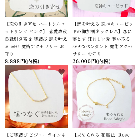
【恋の引き寄せ ハートシルエ
【恋を叶える 恋神キューピッ
ットリング ピンク】 恋愛成就
ドの御加護ネックレス】恋に
良縁引き寄せ 縁結び 恋を叶え
落とす 狂おしい愛 奪い取る
る 幸せ 魔術アクセサリー お
sv925ペンダント 魔術アクセ
守り
サリー お守り
8,888円(内税)
26,000円(内税)
favorite
favorite
【ご縁結び ビジューラインネ
【求められる 花魔法 -Rose