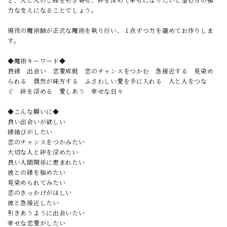
力な支えになることでしょう。
現役の魔術師が正式な魔術を執り行い、１点ずつ力を籠めてお作りしま
す。
◆魔術キーワード◆
良縁 出会い 恋愛成就 恋のチャンスをつかむ 急接近する 見染め
られる 偶然が味方する ふさわしい愛を手に入れる 人と人をつな
ぐ 絆を深める 愛しあう 幸せな日々
◆こんな願いに◆
良い出会いが欲しい
縁結びがしたい
恋のチャンスをつかみたい
大切な人と絆を深めたい
良い人間関係に恵まれたい
彼との縁を強めたい
見染められてみたい
恋のきっかけがほしい
彼と急接近したい
引きあうように出会いたい
幸せな恋愛がしたい