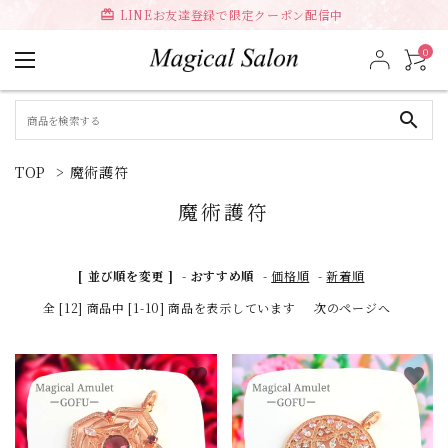
LINEお友達登録で限定クーポン配信中
card_giftcard
0
search
TOP
>
魔術護符
魔術護符
[ 並び順を変更 ]
-
おすすめ順
-
価格順
-
新着順
全 [12] 商品中 [1-10] 商品を表示しています
次のページへ
favorite
favorite