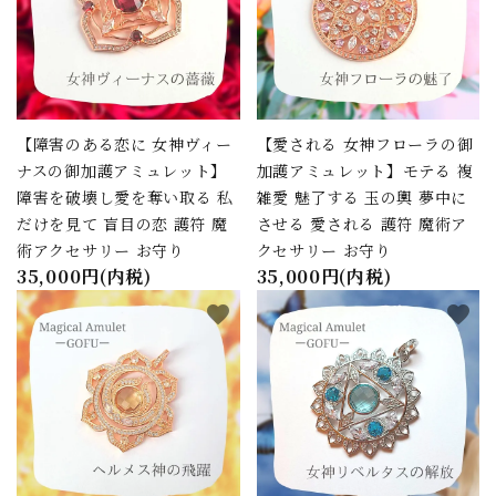
【障害のある恋に 女神ヴィー
【愛される 女神フローラの御
ナスの御加護アミュレット】
加護アミュレット】モテる 複
障害を破壊し愛を奪い取る 私
雑愛 魅了する 玉の輿 夢中に
だけを見て 盲目の恋 護符 魔
させる 愛される 護符 魔術ア
術アクセサリー お守り
クセサリー お守り
35,000円(内税)
35,000円(内税)
favorite
favorite