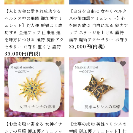
【人とお金に愛され成功する
【自分を自由に 女神リベルタ
ヘルメス神の飛躍 御加護アミ
スの御加護アミュレット】心
ュレット】対人運 要領よく成
を解き放つ 自由になる 魅力ア
功する 金運アップ 仕事運 運
ップ ステージを上げる 護符
を味方につける 護符 魔術アク
護符 魔術アクセサリー お守り
35,000円(内税)
セサリー お守り 宝くじ 護符
35,000円(内税)
favorite
favorite
【お金を吸い寄せる 女神イナ
【仕事の成功 英雄ユリシスの
close
ンナの豊穣 御加護アミュレッ
幸蝶 御加護アミュレット】仕