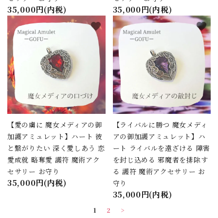
35,000円(内税)
35,000円(内税)
favorite
favorite
【愛の虜に 魔女メディアの御
【ライバルに勝つ 魔女メディ
加護アミュレット】ハート 彼
アの御加護アミュレット】ハ
と繋がりたい 深く愛しあう 恋
ート ライバルを遠ざける 障害
愛成就 略奪愛 護符 魔術アク
を封じ込める 邪魔者を排除す
セサリー お守り
る 護符 魔術アクセサリー お
35,000円(内税)
守り
35,000円(内税)
1
2
>