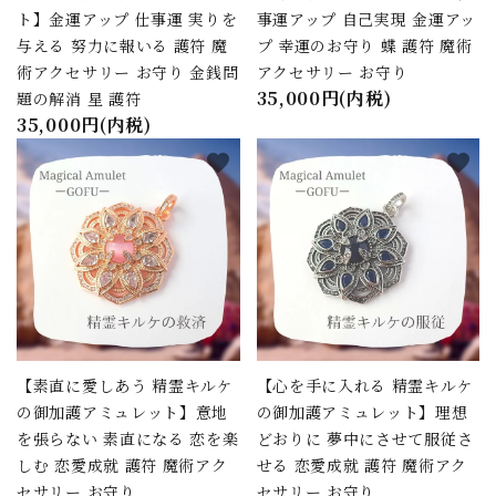
ト】金運アップ 仕事運 実りを
事運アップ 自己実現 金運アッ
与える 努力に報いる 護符 魔
プ 幸運のお守り 蝶 護符 魔術
キーワード
術アクセサリー お守り 金銭問
アクセサリー お守り
35,000円(内税)
題の解消 星 護符
35,000円(内税)
カテゴリー
favorite
favorite
検索する
【素直に愛しあう 精霊キルケ
【心を手に入れる 精霊キルケ
の御加護アミュレット】意地
の御加護アミュレット】理想
を張らない 素直になる 恋を楽
どおりに 夢中にさせて服従さ
しむ 恋愛成就 護符 魔術アク
せる 恋愛成就 護符 魔術アク
セサリー お守り
セサリー お守り