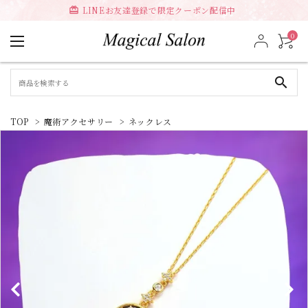
LINEお友達登録で限定クーポン配信中
card_giftcard
0
search
TOP
>
魔術アクセサリー
>
ネックレス