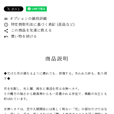
オプションの値段詳細
toc
特定商取引法に基づく表記 (返品など)
error_outline
この商品を友達に教える
share
買い物を続ける
undo
商品説明
◆欠けた月が満ちるように壊れても、修復する。失われた絆も、取り戻
す◆
月を支配し、光と闇、再生と復活を司る女神ヘカテ。
その魔力の強さから最高神からも一目置かれる存在で、無敵の女王とも
呼ばれています。
女神ヘカテは、恋や人間関係には楽しく明るい「光」の部分だけではな
く、悲しみ、辛さ、苦しさなどの「闇」も存在することを深く理解しま