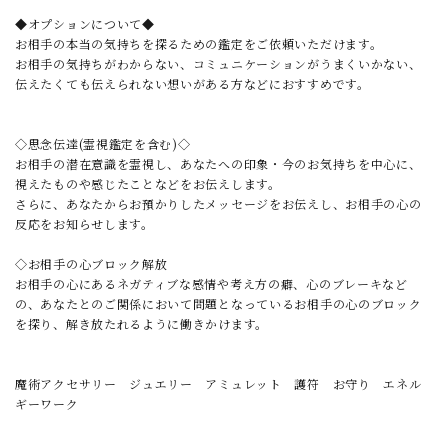
◆オプションについて◆
お相手の本当の気持ちを探るための鑑定をご依頼いただけます。
お相手の気持ちがわからない、コミュニケーションがうまくいかない、
伝えたくても伝えられない想いがある方などにおすすめです。
◇思念伝達(霊視鑑定を含む)◇
お相手の潜在意識を霊視し、あなたへの印象・今のお気持ちを中心に、
視えたものや感じたことなどをお伝えします。
さらに、あなたからお預かりしたメッセージをお伝えし、お相手の心の
反応をお知らせします。
◇お相手の心ブロック解放
お相手の心にあるネガティブな感情や考え方の癖、心のブレーキなど
の、あなたとのご関係において問題となっているお相手の心のブロック
を探り、解き放たれるように働きかけます。
魔術アクセサリー ジュエリー アミュレット 護符 お守り エネル
ギーワーク