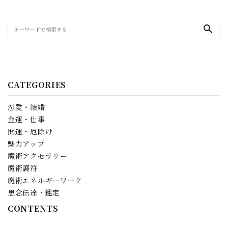
search
CATEGORIES
恋愛・結婚
金運・仕事
開運・厄除け
魅力アップ
魔術アクセサリー
魔術護符
魔術エネルギーワーク
思念伝達・鑑定
CONTENTS