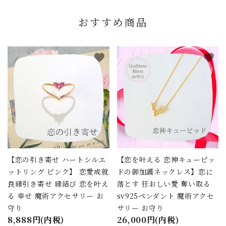
おすすめ商品
favorite
favorite
【恋の引き寄せ ハートシルエ
【恋を叶える 恋神キューピッ
ットリング ピンク】 恋愛成就
ドの御加護ネックレス】恋に
良縁引き寄せ 縁結び 恋を叶え
落とす 狂おしい愛 奪い取る
る 幸せ 魔術アクセサリー お
sv925ペンダント 魔術アクセ
守り
サリー お守り
8,888円(内税)
26,000円(内税)