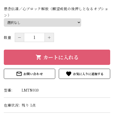
思念伝達／心ブロック解放（願望成就の後押しとなるオプショ
ン）
数量
－
＋
カートに入れる
shopping_cart
mail_outline
favorite
お問い合わせ
型番:
LMTN010
在庫状況:
残り 1点