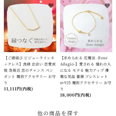
favorite
favorite
【ご縁結び ビジューラインネ
【求められる 花魔法 -Rose
ックレス】良縁 出会い 恋愛成
Adagio-】愛される 憧れの人
就 急接近 恋のチャンス ペン
になる モテる 魅力アップ 優
ダント 魔術アクセサリー お守
雅な気品 薔薇 ブレスレット
り
sv925 魔術アクセサリー お守
11,111円(内税)
り
18,000円(内税)
他の商品を探す