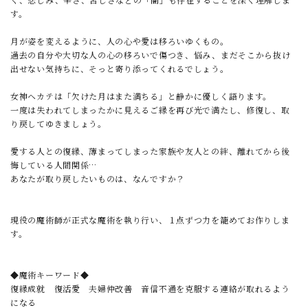
す。
月が姿を変えるように、人の心や愛は移ろいゆくもの。
過去の自分や大切な人の心の移ろいで傷つき、悩み、まだそこから抜け
出せない気持ちに、そっと寄り添ってくれるでしょう。
女神ヘカテは「欠けた月はまた満ちる」と静かに優しく語ります。
一度は失われてしまったかに見えるご縁を再び光で満たし、修復し、取
り戻してゆきましょう。
愛する人との復縁、薄まってしまった家族や友人との絆、離れてから後
悔している人間関係…
あなたが取り戻したいものは、なんですか？
現役の魔術師が正式な魔術を執り行い、１点ずつ力を籠めてお作りしま
す。
◆魔術キーワード◆
復縁成就 復活愛 夫婦仲改善 音信不通を克服する連絡が取れるよう
になる