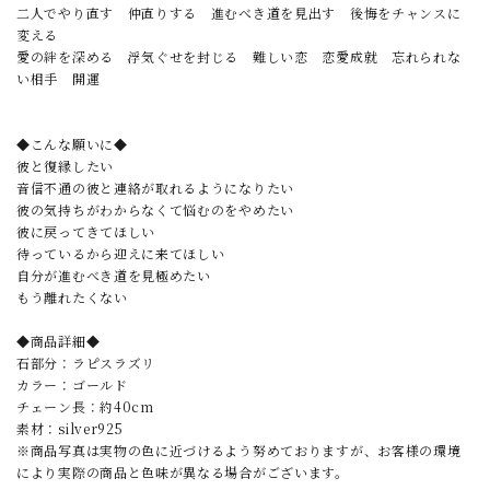
二人でやり直す 仲直りする 進むべき道を見出す 後悔をチャンスに
変える
愛の絆を深める 浮気ぐせを封じる 難しい恋 恋愛成就 忘れられな
い相手 開運
◆こんな願いに◆
彼と復縁したい
音信不通の彼と連絡が取れるようになりたい
彼の気持ちがわからなくて悩むのをやめたい
彼に戻ってきてほしい
待っているから迎えに来てほしい
自分が進むべき道を見極めたい
もう離れたくない
◆商品詳細◆
石部分：ラピスラズリ
カラー：ゴールド
チェーン長：約40cm
素材：silver925
※商品写真は実物の色に近づけるよう努めておりますが、お客様の環境
により実際の商品と色味が異なる場合がございます。