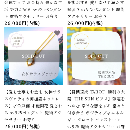
金運アップ お金持ち 豊かな生
を排除する 愛と幸せで満たす
活 努力が実る sv925ペンダン
縁切り sv925ペンダント 魔術
ト 魔術アクセサリー お守り
アクセサリー お守り
26,000円(内税)
26,000円(内税)
favorite
favorite
SOLD OUT
SOLD OUT
【愛も仕事もお金も 女神サラ
【目標達成 TAROT -勝利の太
スヴァティの御加護ネックレ
陽- THE SUN ピアス】強運を
ス】才色兼備 才能開花 愛され
つかむ 幸せな恋をする 堂々と
る sv925ペンダント 魔術アク
付き合う ポジティブなエネル
セサリー お守り
ギー タロット サンストーン
26,000円(内税)
sv925 魔術アクセサリー お守