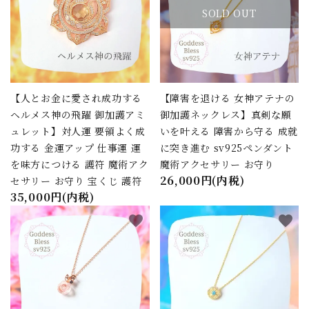
SOLD OUT
【人とお金に愛され成功する
【障害を退ける 女神アテナの
ヘルメス神の飛躍 御加護アミ
御加護ネックレス】真剣な願
ュレット】対人運 要領よく成
いを叶える 障害から守る 成就
功する 金運アップ 仕事運 運
に突き進む sv925ペンダント
を味方につける 護符 魔術アク
魔術アクセサリー お守り
26,000円(内税)
セサリー お守り 宝くじ 護符
35,000円(内税)
favorite
favorite