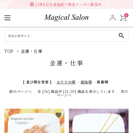
LINEお友達登録で限定クーポン配信中
card_giftcard
0
search
TOP
>
金運・仕事
金運・仕事
[ 並び順を変更 ]
-
おすすめ順
-
価格順
-
新着順
前のページへ
全 [36] 商品中 [11-20] 商品を表示しています
次の
ページへ
favorite
favorite