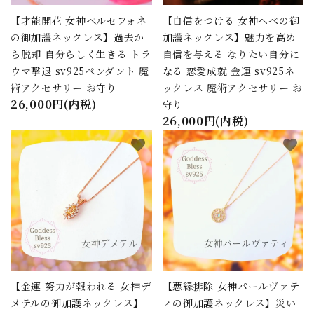
【才能開花 女神ペルセフォネ
【自信をつける 女神ヘベの御
close
の御加護ネックレス】過去か
加護ネックレス】魅力を高め
ら脱却 自分らしく生きる トラ
自信を与える なりたい自分に
ウマ撃退 sv925ペンダント 魔
なる 恋愛成就 金運 sv925ネ
キーワード
術アクセサリー お守り
ックレス 魔術アクセサリー お
26,000円(内税)
守り
26,000円(内税)
カテゴリー
favorite
favorite
検索する
【金運 努力が報われる 女神デ
【悪縁排除 女神パールヴァテ
メテルの御加護ネックレス】
ィの御加護ネックレス】災い