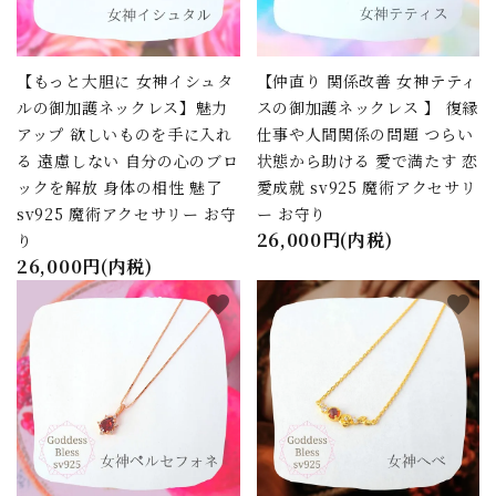
【もっと大胆に 女神イシュタ
【仲直り 関係改善 女神テティ
ルの御加護ネックレス】魅力
スの御加護ネックレス 】 復縁
アップ 欲しいものを手に入れ
仕事や人間関係の問題 つらい
る 遠慮しない 自分の心のブロ
状態から助ける 愛で満たす 恋
ックを解放 身体の相性 魅了
愛成就 sv925 魔術アクセサリ
sv925 魔術アクセサリー お守
ー お守り
26,000円(内税)
り
26,000円(内税)
favorite
favorite