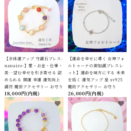
【全体運アップ 守護石ブレス-
【運命を幸せに導く 女神フォ
nanairo-】愛・お金・仕事・
ルトゥーナの御加護ブレスレ
美…望む幸せを引き寄せる 認
ット】運命を味方にする 未来
められる 開運 幸運 運気向上
を拓く 運気アップ 星 sv925
護符 魔術アクセサリー お守り
魔術アクセサリー お守り
18,000円(内税)
26,000円(内税)
favorite
favorite