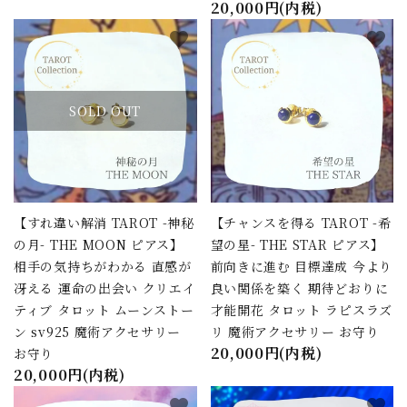
20,000円(内税)
favorite
favorite
SOLD OUT
close
キーワード
【すれ違い解消 TAROT -神秘
【チャンスを得る TAROT -希
の月- THE MOON ピアス】
望の星- THE STAR ピアス】
相手の気持ちがわかる 直感が
前向きに進む 目標達成 今より
カテゴリー
冴える 運命の出会い クリエイ
良い関係を築く 期待どおりに
ティブ タロット ムーンストー
才能開花 タロット ラピスラズ
ン sv925 魔術アクセサリー
リ 魔術アクセサリー お守り
20,000円(内税)
お守り
20,000円(内税)
検索する
favorite
favorite