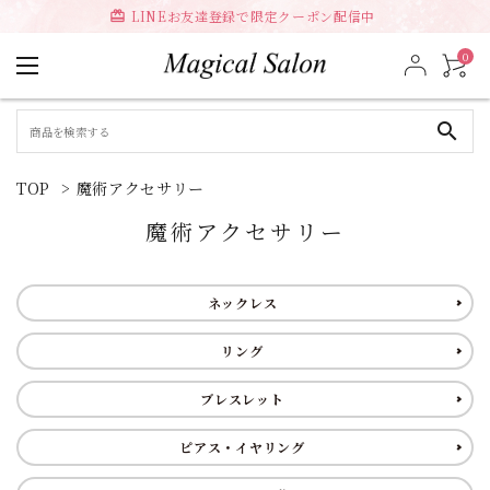
LINEお友達登録で限定クーポン配信中
card_giftcard
0
search
TOP
>
魔術アクセサリー
魔術アクセサリー
ネックレス
リング
ブレスレット
ピアス・イヤリング