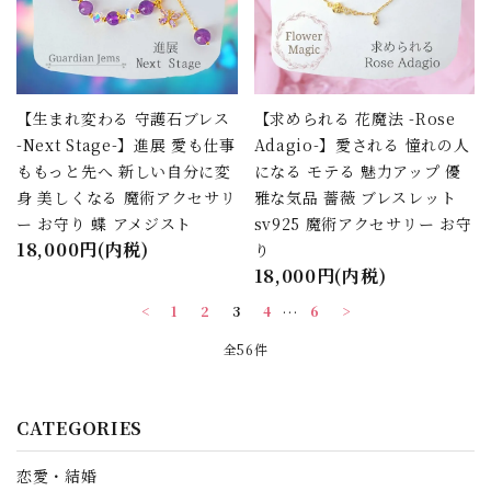
【生まれ変わる 守護石ブレス
【求められる 花魔法 -Rose
-Next Stage-】進展 愛も仕事
Adagio-】愛される 憧れの人
ももっと先へ 新しい自分に変
になる モテる 魅力アップ 優
身 美しくなる 魔術アクセサリ
雅な気品 薔薇 ブレスレット
ー お守り 蝶 アメジスト
sv925 魔術アクセサリー お守
18,000円(内税)
り
18,000円(内税)
<
1
2
3
4
…
6
>
全56件
CATEGORIES
恋愛・結婚