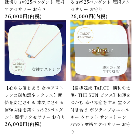
縁切り sv925ペンダント 魔術
る sv925ペンダント 魔術アク
アクセサリー お守り
セサリー お守り
26,000円(内税)
26,000円(内税)
favorite
favorite
SOLD OUT
【心から信じあう 女神アスト
【目標達成 TAROT -勝利の太
レアの御加護ネックレス】関
陽- THE SUN ピアス】強運を
係を安定させる 本気にさせる
つかむ 幸せな恋をする 堂々と
信頼関係を築く sv925ペンダ
付き合う ポジティブなエネル
ント 魔術アクセサリー お守り
ギー タロット サンストーン
26,000円(内税)
sv925 魔術アクセサリー お守
り