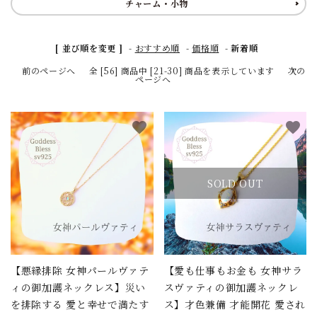
チャーム・小物
[ 並び順を変更 ]
-
おすすめ順
-
価格順
-
新着順
前のページへ
全 [56] 商品中 [21-30] 商品を表示しています
次の
ページへ
favorite
favorite
SOLD OUT
【悪縁排除 女神パールヴァテ
【愛も仕事もお金も 女神サラ
ィの御加護ネックレス】災い
スヴァティの御加護ネックレ
を排除する 愛と幸せで満たす
ス】才色兼備 才能開花 愛され